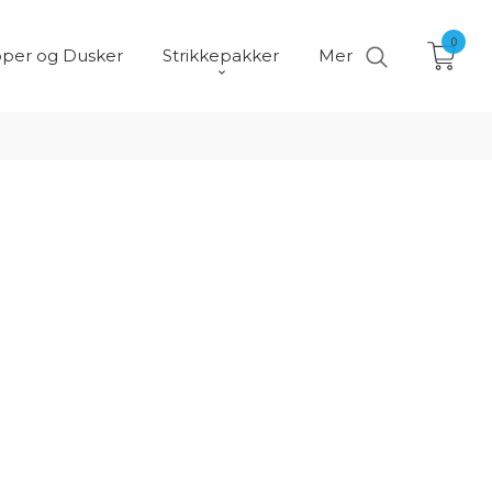
0
per og Dusker
Strikkepakker
Mer