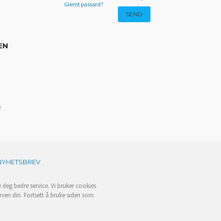
Glemt passord?
EN
s
NYHETSBREV
e deg bedre service. Vi bruker cookies
rven din. Fortsett å bruke siden som