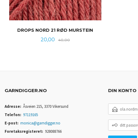
DROPS NORD 21 RØD MURSTEIN
Tilbud
Rabatt
20,00
40,00
KJØP
GARNDIGGER.NO
DIN KONTO
E-
Adresse:
Åsveien 215, 3370 Vikersund
POSTADRESSE
Telefon:
97119165
DITT
E-post:
monica@garndigger.no
PASSORD
Foretaksregisteret:
928088766