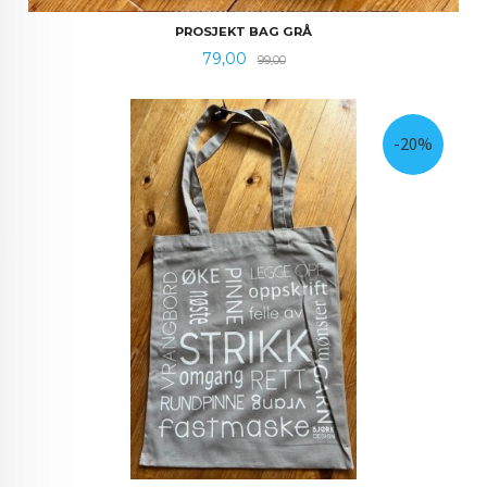
PROSJEKT BAG GRÅ
Tilbud
Rabatt
79,00
99,00
-20%