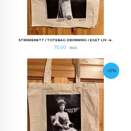
STRIKKENETT / TOTEBAG DRONNING I EGET LIV -4-
Tilbud
Rabatt
70,00
99,00
-30%