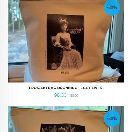
-30%
PROSJEKTBAG DRONNING I EGET LIV -3-
Tilbud
Rabatt
98,00
139,00
-30%