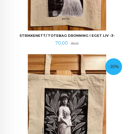
STRIKKENETT/ TOTEBAG DRONNING I EGET LIV -3-
Tilbud
Rabatt
70,00
99,00
-30%