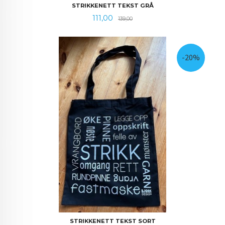
STRIKKENETT TEKST GRÅ
Tilbud
Rabatt
111,00
139,00
-20%
STRIKKENETT TEKST SORT