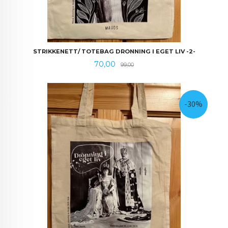
STRIKKENETT/ TOTEBAG DRONNING I EGET LIV -2-
Tilbud
Rabatt
70,00
99,00
-30%