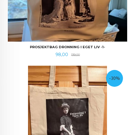
PROSJEKTBAG DRONNING I EGET LIV -1-
Tilbud
Rabatt
98,00
139,00
-30%