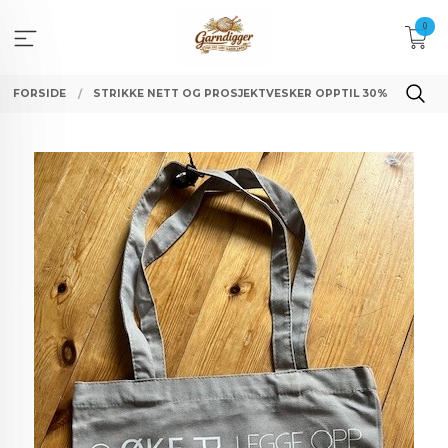
Gå
0
til
innholdet
FORSIDE
STRIKKE NETT OG PROSJEKTVESKER OPPTIL 30%