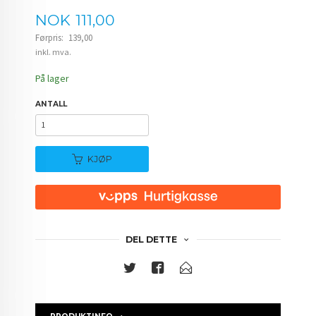
Tilbud
NOK
111,00
Førpris:
139,00
Rabatt
inkl. mva.
På lager
ANTALL
KJØP
DEL DETTE