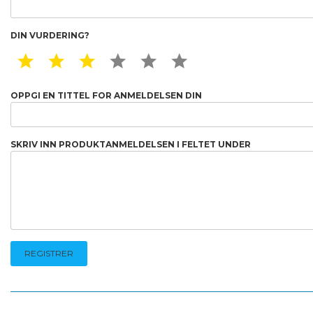
DIN VURDERING?
1 STAR
2 STAR
3 STAR
4 STAR
5 STAR
6 STAR
OPPGI EN TITTEL FOR ANMELDELSEN DIN
SKRIV INN PRODUKTANMELDELSEN I FELTET UNDER