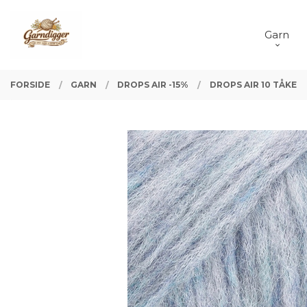
Gå
Lukk
PRODUKTER
til
Garn
innholdet
FORSIDE
GARN
DROPS AIR -15%
DROPS AIR 10 TÅKE