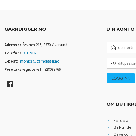
GARNDIGGER.NO
DIN KONTO
E-
Adresse:
Åsveien 215, 3370 Vikersund
POSTADRESSE
Telefon:
97119165
DITT
E-post:
monica@garndigger.no
PASSORD
Foretaksregisteret:
928088766
OM BUTIKK
Forside
Bli kunde
Gavekort