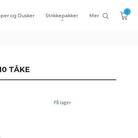
0
per og Dusker
Strikkepakker
Mer
10 TÅKE
På lager