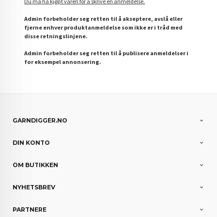
Du må ha kjøpt varen for å skrive en anmeldelse.
Admin forbeholder seg retten til å akseptere, avslå eller
fjerne enhver produktanmeldelse som ikke er i tråd med
disse retningslinjene.
Admin forbeholder seg retten til å publisere anmeldelser i
for eksempel annonsering.
GARNDIGGER.NO
DIN KONTO
OM BUTIKKEN
NYHETSBREV
PARTNERE