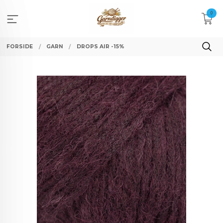
Gå
0
til
innholdet
FORSIDE
GARN
DROPS AIR -15%