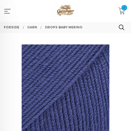
Gå
0
til
innholdet
FORSIDE
GARN
DROPS BABY MERINO