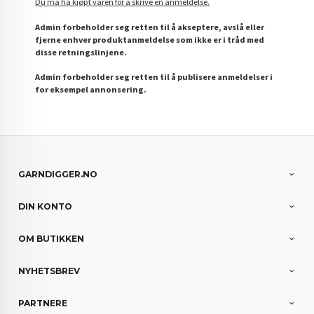
Du må ha kjøpt varen for å skrive en anmeldelse.
Admin forbeholder seg retten til å akseptere, avslå eller
fjerne enhver produktanmeldelse som ikke er i tråd med
disse retningslinjene.
Admin forbeholder seg retten til å publisere anmeldelser i
for eksempel annonsering.
GARNDIGGER.NO
DIN KONTO
OM BUTIKKEN
NYHETSBREV
PARTNERE