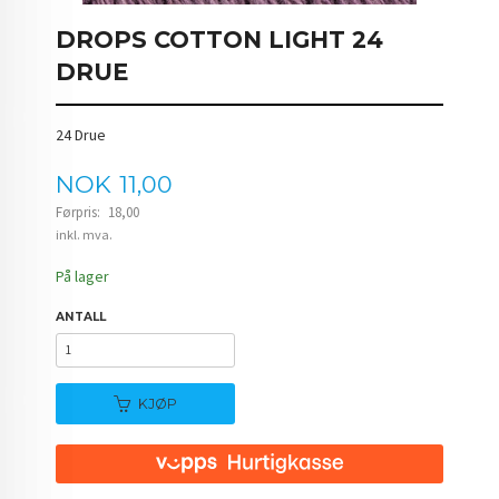
DROPS COTTON LIGHT 24
DRUE
24 Drue
Tilbud
NOK
11,00
Førpris:
18,00
Rabatt
inkl. mva.
På lager
ANTALL
KJØP