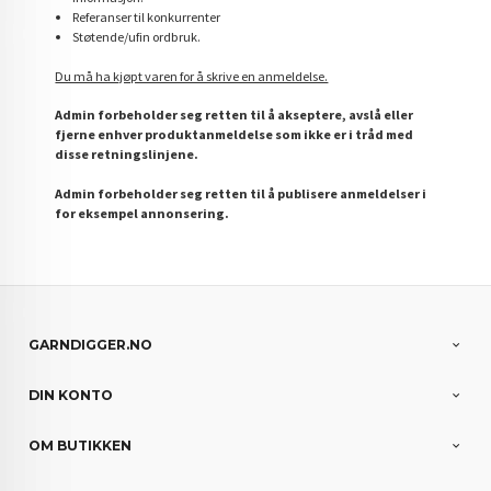
Referanser til konkurrenter
Støtende/ufin ordbruk.
Du må ha kjøpt varen for å skrive en anmeldelse.
Admin forbeholder seg retten til å akseptere, avslå eller
fjerne enhver produktanmeldelse som ikke er i tråd med
disse retningslinjene.
Admin forbeholder seg retten til å publisere anmeldelser i
for eksempel annonsering.
GARNDIGGER.NO
DIN KONTO
OM BUTIKKEN