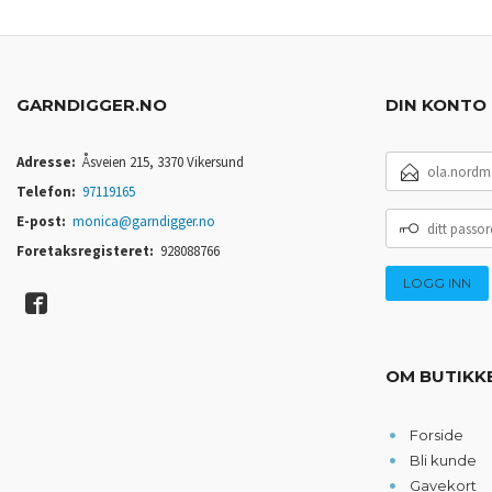
GARNDIGGER.NO
DIN KONTO
E-
Adresse:
Åsveien 215, 3370 Vikersund
POSTADRESSE
Telefon:
97119165
DITT
E-post:
monica@garndigger.no
PASSORD
Foretaksregisteret:
928088766
OM BUTIKK
Forside
Bli kunde
Gavekort