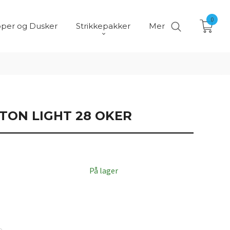
0
per og Dusker
Strikkepakker
Mer
TON LIGHT 28 OKER
På lager