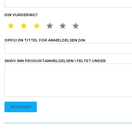
DIN VURDERING?
1 STAR
2 STAR
3 STAR
4 STAR
5 STAR
6 STAR
OPPGI EN TITTEL FOR ANMELDELSEN DIN
SKRIV INN PRODUKTANMELDELSEN I FELTET UNDER