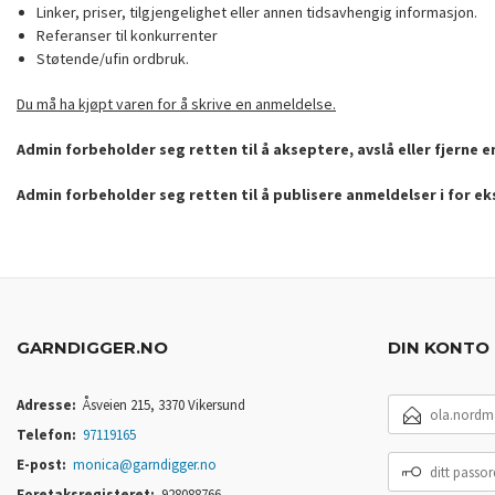
Linker, priser, tilgjengelighet eller annen tidsavhengig informasjon.
Referanser til konkurrenter
Støtende/ufin ordbruk.
Du må ha kjøpt varen for å skrive en anmeldelse.
Admin forbeholder seg retten til å akseptere, avslå eller fjerne 
Admin forbeholder seg retten til å publisere anmeldelser i for e
GARNDIGGER.NO
DIN KONTO
E-
Adresse:
Åsveien 215, 3370 Vikersund
POSTADRESSE
Telefon:
97119165
DITT
E-post:
monica@garndigger.no
PASSORD
Foretaksregisteret:
928088766