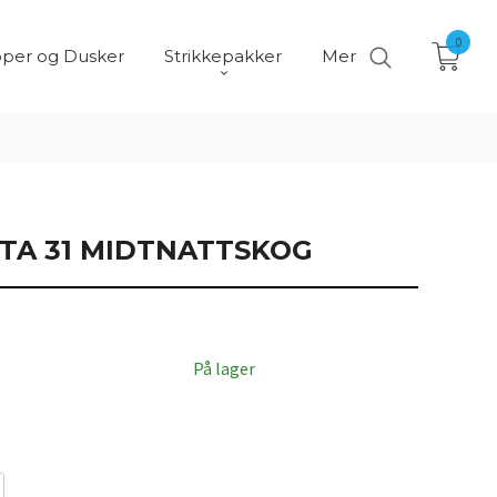
0
per og Dusker
Strikkepakker
Mer
STA 31 MIDTNATTSKOG
På lager