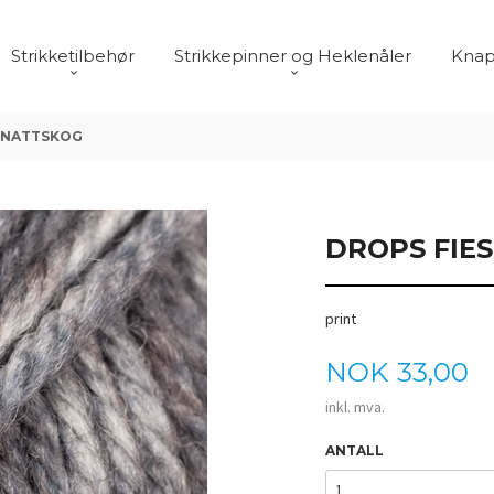
Strikketilbehør
Strikkepinner og Heklenåler
Knap
DTNATTSKOG
DROPS FIE
print
Pris
NOK
33,00
inkl. mva.
ANTALL