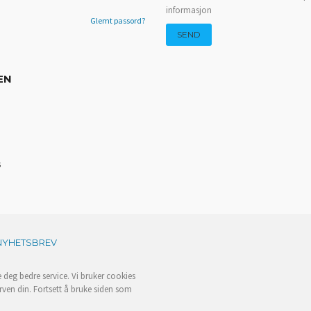
informasjon
Glemt passord?
EN
s
NYHETSBREV
e deg bedre service. Vi bruker cookies
rven din. Fortsett å bruke siden som