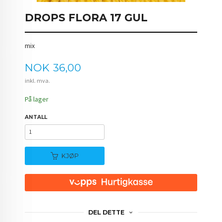
DROPS FLORA 17 GUL
mix
Pris
NOK
36,00
inkl. mva.
På lager
ANTALL
KJØP
DEL DETTE