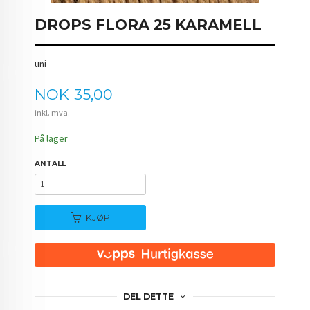
DROPS FLORA 25 KARAMELL
uni
Pris
NOK
35,00
inkl. mva.
På lager
ANTALL
KJØP
DEL DETTE