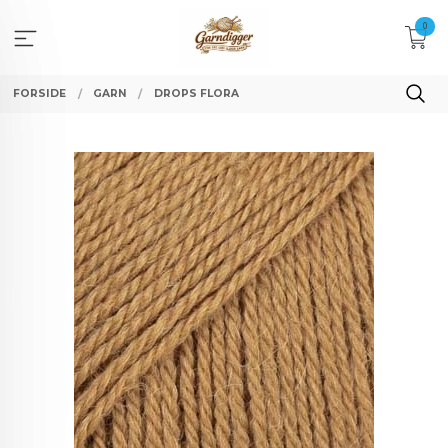
Gå
0
til
innholdet
FORSIDE
GARN
DROPS FLORA