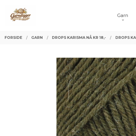
Gå
Lukk
PRODUKTER
til
Garn
innholdet
FORSIDE
GARN
DROPS KARISMA NÅ KR 18,-
DROPS KA