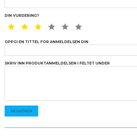
DIN VURDERING?
1 STAR
2 STAR
3 STAR
4 STAR
5 STAR
6 STAR
OPPGI EN TITTEL FOR ANMELDELSEN DIN
SKRIV INN PRODUKTANMELDELSEN I FELTET UNDER