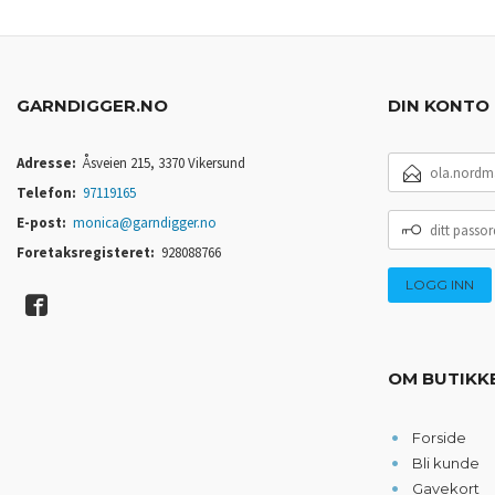
GARNDIGGER.NO
DIN KONTO
E-
Adresse:
Åsveien 215, 3370 Vikersund
POSTADRESSE
Telefon:
97119165
DITT
E-post:
monica@garndigger.no
PASSORD
Foretaksregisteret:
928088766
OM BUTIKK
Forside
Bli kunde
Gavekort