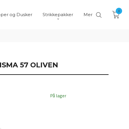
0
per og Dusker
Strikkepakker
Mer
ISMA 57 OLIVEN
På lager