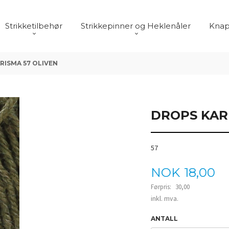
Strikketilbehør
Strikkepinner og Heklenåler
Knap
RISMA 57 OLIVEN
DROPS KAR
57
Tilbud
NOK
18,00
Førpris:
30,00
Rabatt
inkl. mva.
ANTALL