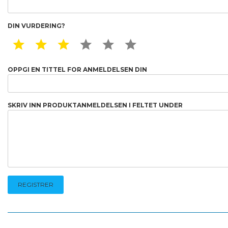
DIN VURDERING?
1 STAR
2 STAR
3 STAR
4 STAR
5 STAR
6 STAR
OPPGI EN TITTEL FOR ANMELDELSEN DIN
SKRIV INN PRODUKTANMELDELSEN I FELTET UNDER