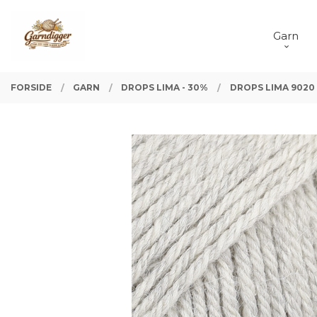
Gå
Lukk
PRODUKTER
til
Garn
innholdet
FORSIDE
GARN
DROPS LIMA - 30%
DROPS LIMA 9020