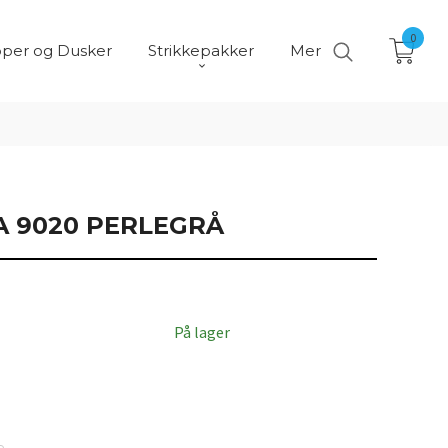
0
per og Dusker
Strikkepakker
Mer
A 9020 PERLEGRÅ
På lager