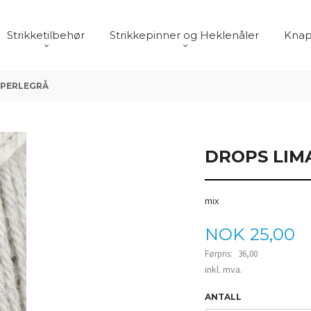
Strikketilbehør
Strikkepinner og Heklenåler
Knap
 PERLEGRÅ
DROPS LIM
mix
Tilbud
NOK
25,00
Førpris:
36,00
Rabatt
inkl. mva.
ANTALL