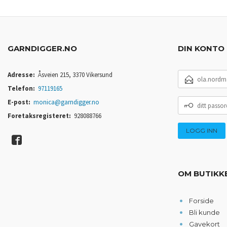
GARNDIGGER.NO
DIN KONTO
E-
Adresse:
Åsveien 215, 3370 Vikersund
POSTADRESSE
Telefon:
97119165
DITT
E-post:
monica@garndigger.no
PASSORD
Foretaksregisteret:
928088766
OM BUTIKK
Forside
Bli kunde
Gavekort