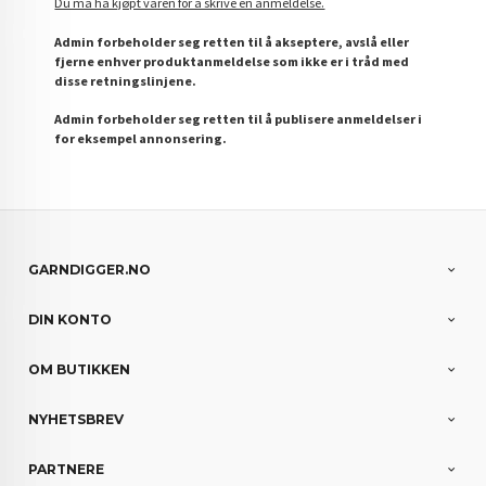
Du må ha kjøpt varen for å skrive en anmeldelse.
Admin forbeholder seg retten til å akseptere, avslå eller
fjerne enhver produktanmeldelse som ikke er i tråd med
disse retningslinjene.
Admin forbeholder seg retten til å publisere anmeldelser i
for eksempel annonsering.
GARNDIGGER.NO
DIN KONTO
OM BUTIKKEN
NYHETSBREV
PARTNERE