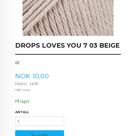
DROPS LOVES YOU 7 03 BEIGE
03
Tilbud
NOK
10,00
Førpris:
14,00
Rabatt
inkl. mva.
På lager
ANTALL
KJØP