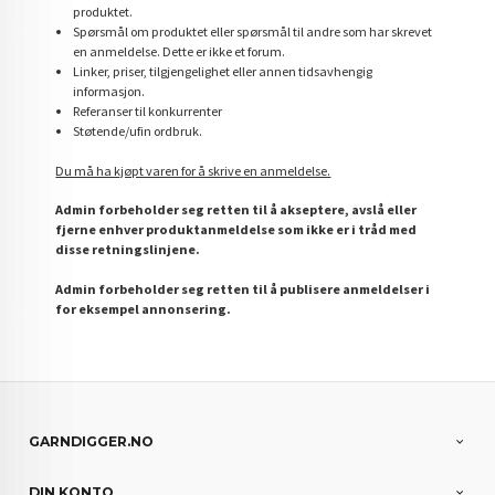
produktet.
Spørsmål om produktet eller spørsmål til andre som har skrevet
en anmeldelse. Dette er ikke et forum.
Linker, priser, tilgjengelighet eller annen tidsavhengig
informasjon.
Referanser til konkurrenter
Støtende/ufin ordbruk.
Du må ha kjøpt varen for å skrive en anmeldelse.
Admin forbeholder seg retten til å akseptere, avslå eller
fjerne enhver produktanmeldelse som ikke er i tråd med
disse retningslinjene.
Admin forbeholder seg retten til å publisere anmeldelser i
for eksempel annonsering.
GARNDIGGER.NO
DIN KONTO