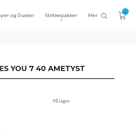
0
per og Dusker
Strikkepakker
Mer
ES YOU 7 40 AMETYST
På lager