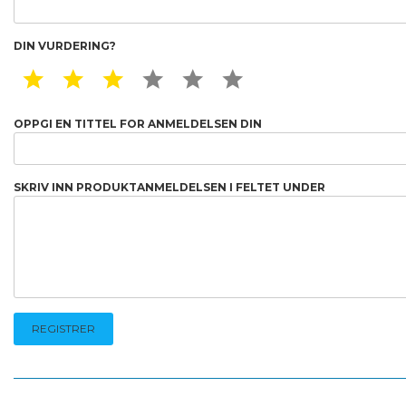
DIN VURDERING?
1 STAR
2 STAR
3 STAR
4 STAR
5 STAR
6 STAR
OPPGI EN TITTEL FOR ANMELDELSEN DIN
SKRIV INN PRODUKTANMELDELSEN I FELTET UNDER