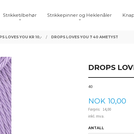
Strikketilbehør
Strikkepinner og Heklenåler
Knap
S LOVES YOU KR 10,-
DROPS LOVES YOU 7 40 AMETYST
DROPS LOV
40
Tilbud
NOK
10,00
Førpris:
14,00
Rabatt
inkl. mva.
ANTALL