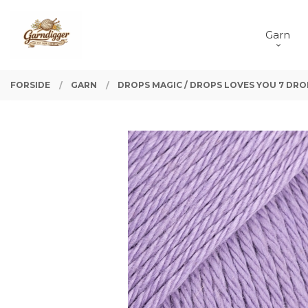
Gå
Lukk
PRODUKTER
til
Garn
innholdet
FORSIDE
GARN
DROPS MAGIC / DROPS LOVES YOU 7 DROP