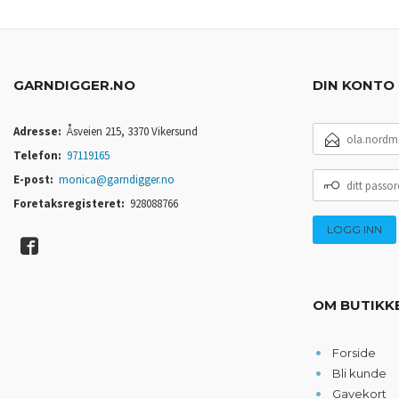
GARNDIGGER.NO
DIN KONTO
E-
Adresse:
Åsveien 215, 3370 Vikersund
POSTADRESSE
Telefon:
97119165
DITT
E-post:
monica@garndigger.no
PASSORD
Foretaksregisteret:
928088766
OM BUTIKK
Forside
Bli kunde
Gavekort