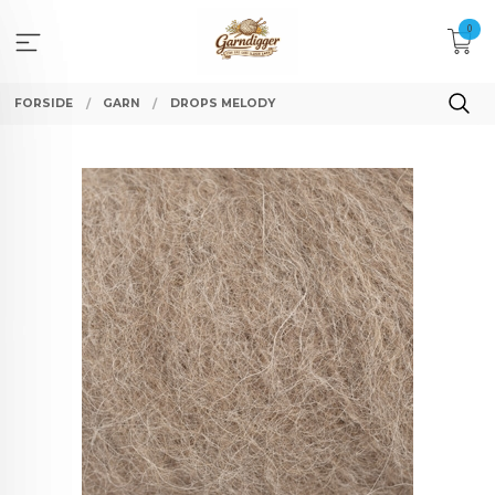
Gå
0
til
innholdet
FORSIDE
GARN
DROPS MELODY