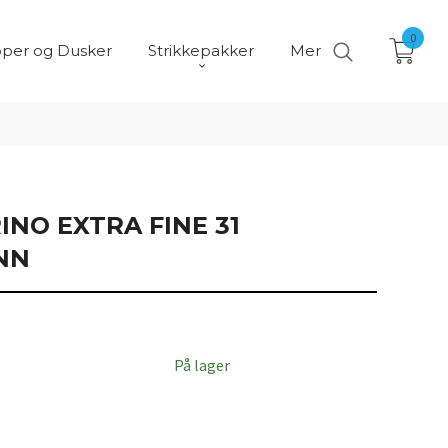
0
per og Dusker
Strikkepakker
Mer
NO EXTRA FINE 31
NN
På lager