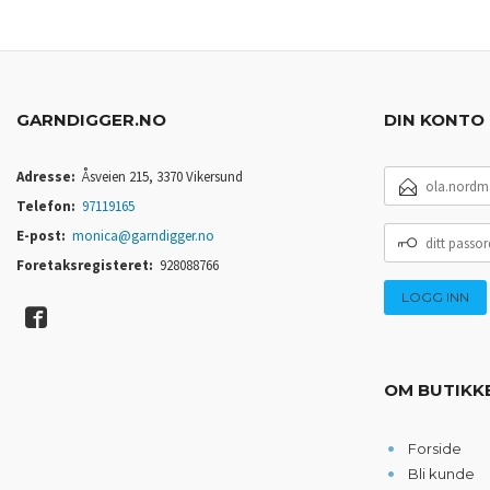
GARNDIGGER.NO
DIN KONTO
E-
Adresse:
Åsveien 215, 3370 Vikersund
POSTADRESSE
Telefon:
97119165
DITT
E-post:
monica@garndigger.no
PASSORD
Foretaksregisteret:
928088766
OM BUTIKK
Forside
Bli kunde