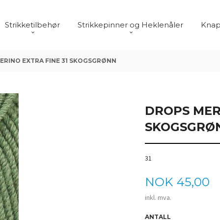
Strikketilbehør
Strikkepinner og Heklenåler
Knap
ERINO EXTRA FINE 31 SKOGSGRØNN
DROPS MERI
SKOGSGRØ
31
Pris
NOK
45,00
inkl. mva.
ANTALL