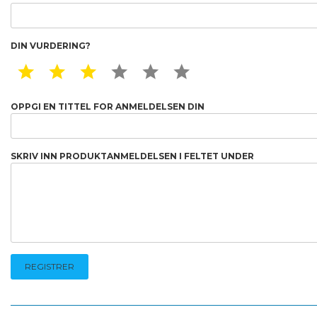
DIN VURDERING?
1 STAR
2 STAR
3 STAR
4 STAR
5 STAR
6 STAR
OPPGI EN TITTEL FOR ANMELDELSEN DIN
SKRIV INN PRODUKTANMELDELSEN I FELTET UNDER