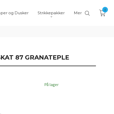
0
per og Dusker
Strikkepakker
Mer
KAT 87 GRANATEPLE
På lager