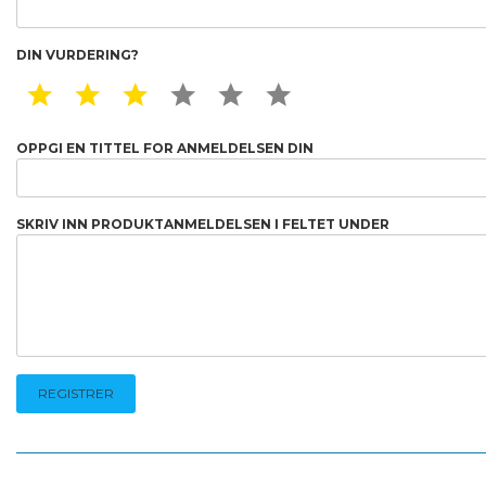
DIN VURDERING?
1 STAR
2 STAR
3 STAR
4 STAR
5 STAR
6 STAR
OPPGI EN TITTEL FOR ANMELDELSEN DIN
SKRIV INN PRODUKTANMELDELSEN I FELTET UNDER