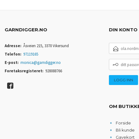
GARNDIGGER.NO
DIN KONTO
E-
Adresse:
Åsveien 215, 3370 Vikersund
POSTADRESSE
Telefon:
97119165
DITT
E-post:
monica@garndigger.no
PASSORD
Foretaksregisteret:
928088766
OM BUTIKK
Forside
Bli kunde
Gavekort