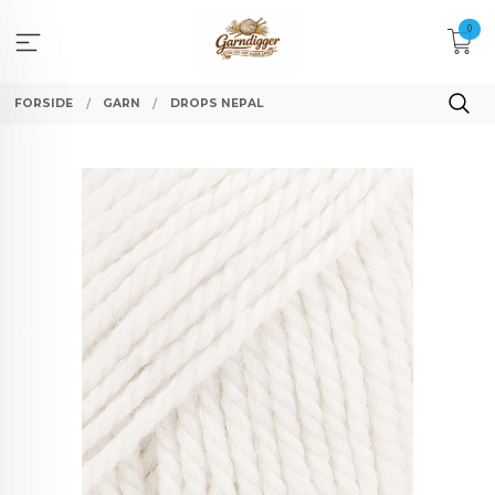
Gå
0
til
innholdet
FORSIDE
GARN
DROPS NEPAL