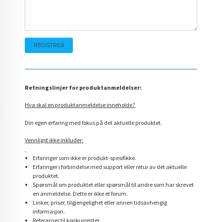
Retningslinjer for produktanmeldelser:
Hva skal en produktanmeldelse inneholde?
Din egen erfaring med fokus på det aktuelle produktet.
Vennligst ikke inkluder:
Erfaringer som ikke er produkt-spesifikke.
Erfaringer i forbindelse med support eller retur av det aktuelle
produktet.
Spørsmål om produktet eller spørsmål til andre som har skrevet
en anmeldelse. Dette er ikke et forum.
Linker, priser, tilgjengelighet eller annen tidsavhengig
informasjon.
Referanser til konkurrenter