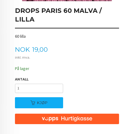
DROPS PARIS 60 MALVA /
LILLA
60 lilla
Pris
NOK
19,00
inkl. mva.
På lager
ANTALL
KJØP