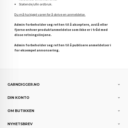
Støtende/ufin ordbruk.
Du må ha kjøpt varen for å skrive en anmeldelse.
Admin forbeholder seg retten til å akseptere, avslå eller
fjerne enhver produktanmeldelse som ikke er i tråd med
disse retningslinjene.
Admin forbeholder seg retten til å publisere anmeldelser i
for eksempel annonsering.
GARNDIGGER.NO
DIN KONTO
OM BUTIKKEN
NYHETSBREV