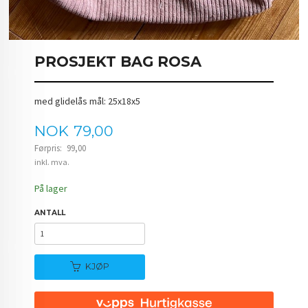
PROSJEKT BAG ROSA
med glidelås mål: 25x18x5
Tilbud
NOK
79,00
Førpris:
99,00
Rabatt
inkl. mva.
På lager
ANTALL
KJØP