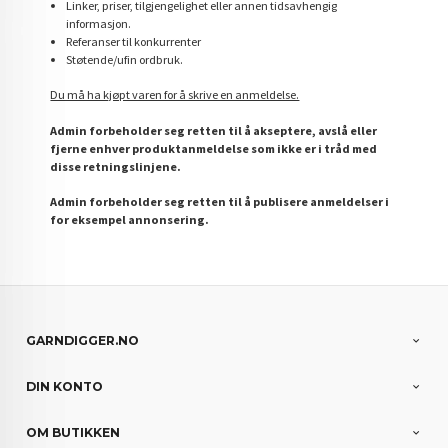
Linker, priser, tilgjengelighet eller annen tidsavhengig
informasjon.
Referanser til konkurrenter
Støtende/ufin ordbruk.
Du må ha kjøpt varen for å skrive en anmeldelse.
Admin forbeholder seg retten til å akseptere, avslå eller
fjerne enhver produktanmeldelse som ikke er i tråd med
disse retningslinjene.
Admin forbeholder seg retten til å publisere anmeldelser i
for eksempel annonsering.
GARNDIGGER.NO
DIN KONTO
OM BUTIKKEN