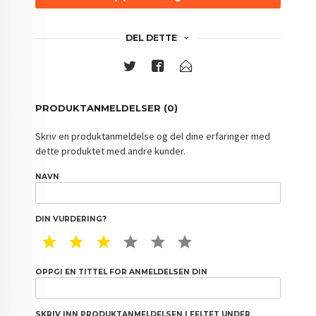
DEL DETTE
PRODUKTANMELDELSER (0)
Skriv en produktanmeldelse og del dine erfaringer med
dette produktet med andre kunder.
NAVN
DIN VURDERING?
1 STAR
2 STAR
3 STAR
4 STAR
5 STAR
6 STAR
OPPGI EN TITTEL FOR ANMELDELSEN DIN
SKRIV INN PRODUKTANMELDELSEN I FELTET UNDER