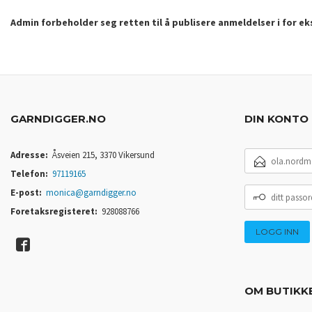
Admin forbeholder seg retten til å publisere anmeldelser i for e
GARNDIGGER.NO
DIN KONTO
E-
Adresse:
Åsveien 215, 3370 Vikersund
POSTADRESSE
Telefon:
97119165
DITT
E-post:
monica@garndigger.no
PASSORD
Foretaksregisteret:
928088766
OM BUTIKK