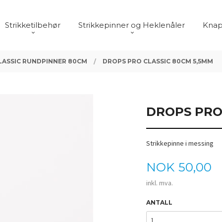
Strikketilbehør
Strikkepinner og Heklenåler
Knap
LASSIC RUNDPINNER 80CM
DROPS PRO CLASSIC 80CM 5,5MM
DROPS PRO
Strikkepinne i messing
Pris
NOK
50,00
inkl. mva.
ANTALL