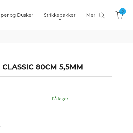
0
per og Dusker
Strikkepakker
Mer
 CLASSIC 80CM 5,5MM
På lager