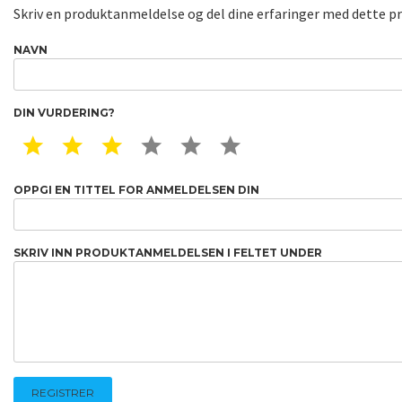
Skriv en produktanmeldelse og del dine erfaringer med dette p
NAVN
DIN VURDERING?
1 STAR
2 STAR
3 STAR
4 STAR
5 STAR
6 STAR
OPPGI EN TITTEL FOR ANMELDELSEN DIN
SKRIV INN PRODUKTANMELDELSEN I FELTET UNDER