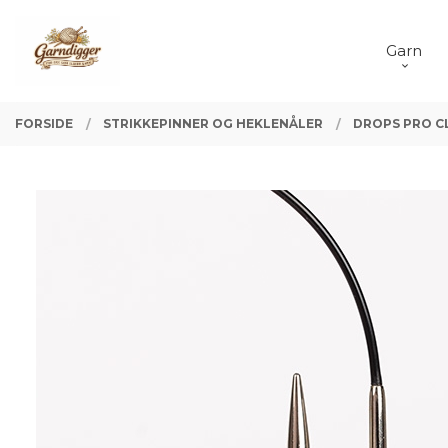
Gå
Lukk
PRODUKTER
til
Garn
innholdet
FORSIDE
STRIKKEPINNER OG HEKLENÅLER
DROPS PRO C