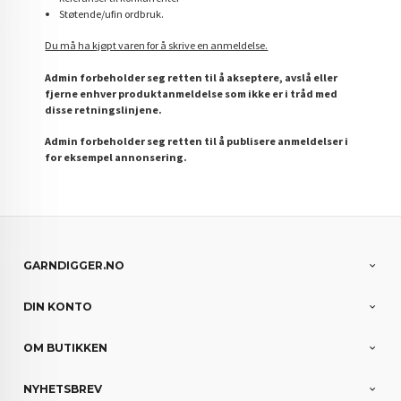
Støtende/ufin ordbruk.
Du må ha kjøpt varen for å skrive en anmeldelse.
Admin forbeholder seg retten til å akseptere, avslå eller
fjerne enhver produktanmeldelse som ikke er i tråd med
disse retningslinjene.
Admin forbeholder seg retten til å publisere anmeldelser i
for eksempel annonsering.
GARNDIGGER.NO
DIN KONTO
OM BUTIKKEN
NYHETSBREV