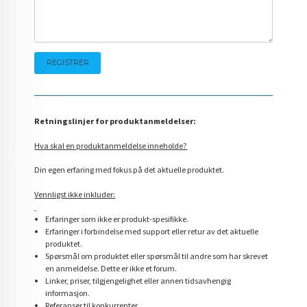
Retningslinjer for produktanmeldelser:
Hva skal en produktanmeldelse inneholde?
Din egen erfaring med fokus på det aktuelle produktet.
Vennligst ikke inkluder:
Erfaringer som ikke er produkt-spesifikke.
Erfaringer i forbindelse med support eller retur av det aktuelle
produktet.
Spørsmål om produktet eller spørsmål til andre som har skrevet
en anmeldelse. Dette er ikke et forum.
Linker, priser, tilgjengelighet eller annen tidsavhengig
informasjon.
Referanser til konkurrenter