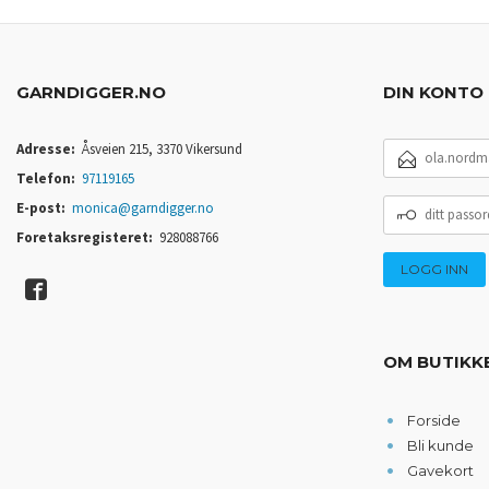
GARNDIGGER.NO
DIN KONTO
E-
Adresse:
Åsveien 215, 3370 Vikersund
POSTADRESSE
Telefon:
97119165
DITT
E-post:
monica@garndigger.no
PASSORD
Foretaksregisteret:
928088766
OM BUTIKK
Forside
Bli kunde
Gavekort