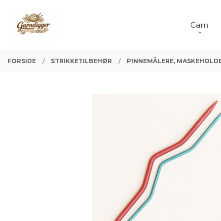
Gå
Lukk
PRODUKTER
til
Garn
innholdet
FORSIDE
STRIKKETILBEHØR
PINNEMÅLERE, MASKEHOLDE