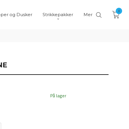
0
per og Dusker
Strikkepakker
Mer
NE
På lager